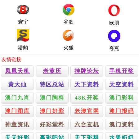
寰宇
谷歌
欧朋
猎豹
火狐
夸克
友情链接
凤凰天机
老黄历
挂牌论坛
手机开奖
黄大仙
特区总站
天下资料
天空资料
澳门九肖
澳门陶料
48K开奖
澳门彩料
澳门图库
澳门好彩
老澳官网
澳门报码
神童资讯
好彩堂料
六合玄机
澳门资料
天天好彩
嬴彩吧站
天下彩料
水果奶奶