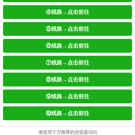
④线路→点击前往
⑤线路→点击前往
⑥线路→点击前往
⑦线路→点击前往
⑧线路→点击前往
⑨线路→点击前往
⑩线路→点击前往
请使用下方推荐的浏览器访问