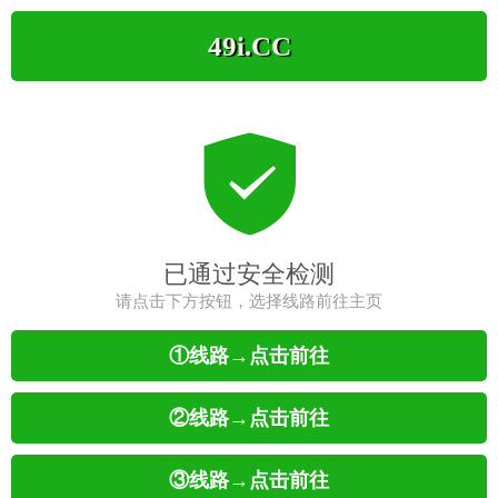
49i.CC
已通过安全检测
请点击下方按钮，选择线路前往主页
①线路→点击前往
②线路→点击前往
③线路→点击前往